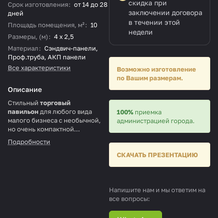
скидка при
Срок изготовления
:
от 14 до 28
заключении договора
дней
в течении этой
Площадь помещения, м²
:
10
недели
Размеры, (м)
:
4 х 2,5
Материал
:
Сэндвич-панели,
Проф.труба, АКП панели
Все характеристики
Возможно изготовление
по Вашим размерам.
Описание
Стильный
торговый
павильон
для любого вида
100%
приемка
малого бизнеса с необычной,
администрацией города.
но очень компактной
компоновкой. Важное отличие –
Подробности
улучшенный дизайн, что будет
СКАЧАТЬ ПРЕЗЕНТАЦИЮ
отличать павильон от других
похожих сооружений, что
несомненно важно для любого
бизнеса, который привлекает
Напишите нам и мы ответим на
покупателей для розничной
все вопросы:
торговли или реализации услуг.