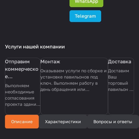
WhatsApp
Telegram
Услуги нашей компании
Отправим
Монтаж
Доставка
коммерческо
Оказываем услуги по сборке и
Доставим
е
установке павильонов под
Ваш
ключ. Выполняем работу в
торговый
предложение
Выполняем
день обращения или
павильон в
с эскизом
необходимые
обговариваем удобное время.
течении
согласования
павильона
Делаем все аккуратно и по
дня, в
проекта здания
согласованию с заказчиком.
удобное
из сендвич
для вас
панелей на
время.
Описание
Характеристики
Вопросы и ответы
всех этапах под
ключ.