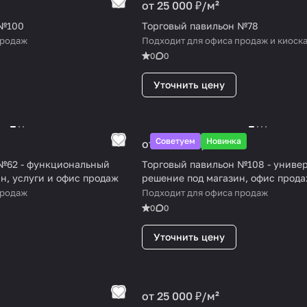
от 25 000 ₽/
м²
 №100
Торговый павильон №78
продаж
Подходит для офиса продаж и киоск
0
0
Уточнить цену
Советуем
Новинка
от 25 000 ₽/
м²
№62 - функциональный
Торговый павильон №108 - униве
н, услуги и офис продаж
решение под магазин, офис прода
продаж
Подходит для офиса продаж
0
0
Уточнить цену
от 25 000 ₽/
м²