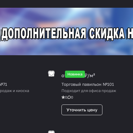
Новинка
от 25 000 ₽/
м²
№71
Торговый павильон №101
родаж и киоска
Подходит для офиса продаж
0
0
Уточнить цену