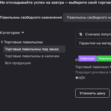
Не откладывайте успех на завтра — выберите свой торго
Павильоны свободного назначения
Павильоны свободного н
Категория
Сначала попу
Торговые павильоны
Гарантия на мате
Торговые павильоны под заказ
Торговые павильоны в наличии
Советуем
Новинк
от 25 000 ₽/
м²
Вся продукция
Торговый павильон
Подходит для офиса 
0
0
Уточнить цену