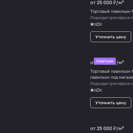
от 25 000 ₽/
м²
Торговый павильон
Подходит для офиса 
0
0
Уточнить цену
Советуем
от 25 000 ₽/
м²
Торговый павильон 
павильон под магази
Подходит для офиса 
0
0
Уточнить цену
от 25 000 ₽/
м²