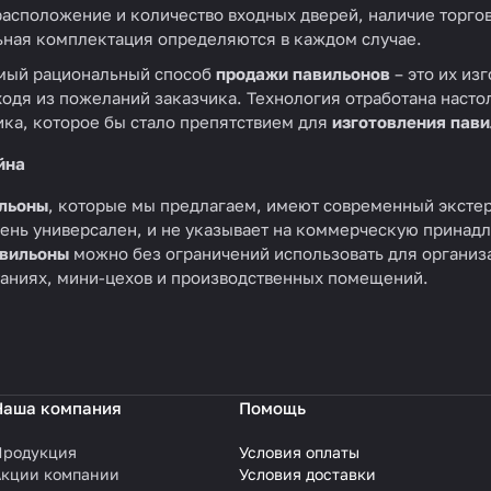
асположение и количество входных дверей, наличие торго
ьная комплектация определяются в каждом случае.
амый рациональный способ
продажи павильонов
– это их из
ходя из пожеланий заказчика. Технология отработана насто
ика, которое бы стало препятствием для
изготовления пав
йна
ильоны
, которые мы предлагаем, имеют современный эксте
ень универсален, и не указывает на коммерческую принадле
вильоны
можно без ограничений использовать для организа
аниях, мини-цехов и производственных помещений.
Наша компания
Помощь
Продукция
Условия оплаты
Акции компании
Условия доставки