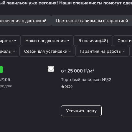
вый павильон уже сегодня! Наши специалисты помогут сде
азначения с доставкой
Цветочные павильоны с гарантией
лярные
Наши предложения
В наличии
(
48
)
Срок и
риалы
Сезон для установки
Гарантия на работы
а
от 25 000 ₽/
м²
 №105
Торговый павильон №32
продаж
0
0
Уточнить цену