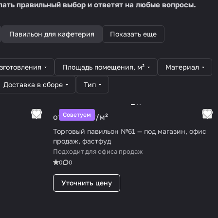
лать правильный выбор и ответят на любые вопросы.
Павильон для кафетерия
Показать еще
зготовления
Площадь помещения, м²
Материал
Доставка в сборе
Тип
Советуем
от 25 000 ₽/
м²
Торговый павильон №61 — под магазин, офис
продаж, фастфуд
Подходит для офиса продаж
0
0
Уточнить цену