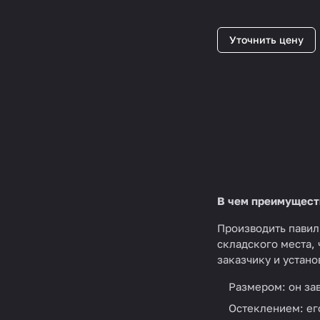
Уточнить цену
В чем преимуществ
Производить павил
складского места,
заказчику и устано
Размером: он зав
Остеклением: ег