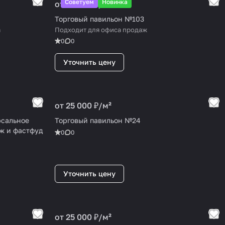
Советуем
Новинка
от 25 000 ₽/
м²
Торговый павильон №103
а
Подходит для офиса продаж
0
0
Уточнить цену
от 25 000 ₽/
м²
рсальное
Торговый павильон №24
ж и фастфуд
0
0
Уточнить цену
от 25 000 ₽/
м²