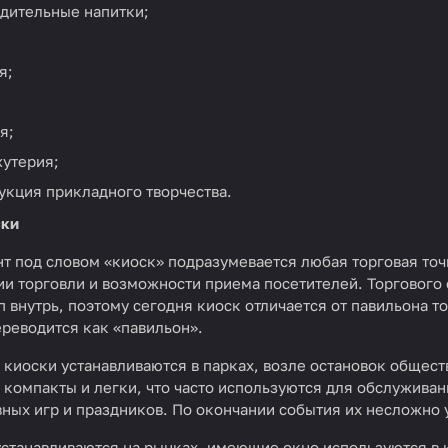
адительные напитки;
я;
я;
жутерия;
укция прикладного творчества.
ски
т под словом «киоск» подразумевается любая торговая точ
ии торговли и возможности приема посетителей. Торгового 
п внутрь, поэтому сегодня киоск отличается от павильона 
ереводится как «павильон».
киоски устанавливаются в парках, возле остановок общест
о компакты и легки, что часто используются для обслужив
вных игр и праздников. По окончании события их несложно 
станавливаются на рынках, имеющие окно используются в к