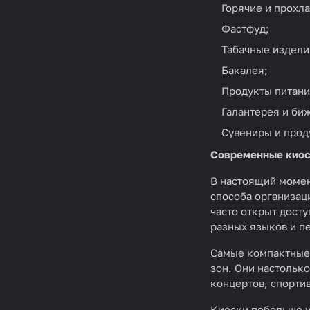
Горячие и прохл
Фастфуд;
Табачные издели
Бакалея;
Продукты питани
Галантерея и би
Сувениры и прод
Современные кио
В настоящий момен
способа организац
часто открыт досту
разных языков и п
Самые компактные 
зон. Они настольк
концертов, спорти
Киоски побольше у