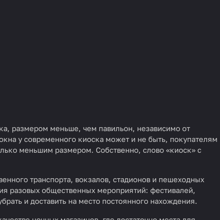
ка, размером меньше, чем павильон, независимо от
окна у современного киоска может и не быть, покупателям
только меньшим размером. Собственно, слово «киоск» с
венного транспорта, вокзалов, стадионов и пешеходных
ания разовых общественных мероприятий: фестивалей,
убрать и доставить на место постоянного нахождения.
ачестве ночных магазинов, где достаточно места для