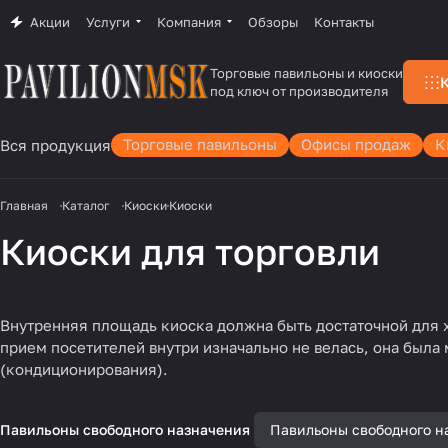
Акции
Услуги
Компания
Обзоры
Контакты
Торговые павильоны и киоски
под ключ от производителя
Торговые павильоны
Офисы продаж
К
Вся продукция
Главная
Каталог
Киоски
Киоски
Киоски для торговли
Внутренняя площадь киоска должна быть достаточной для 
прием посетителей внутри изначально не велась, она была 
(кондиционирования).
Павильоны свободного назначения
Павильоны свободного н