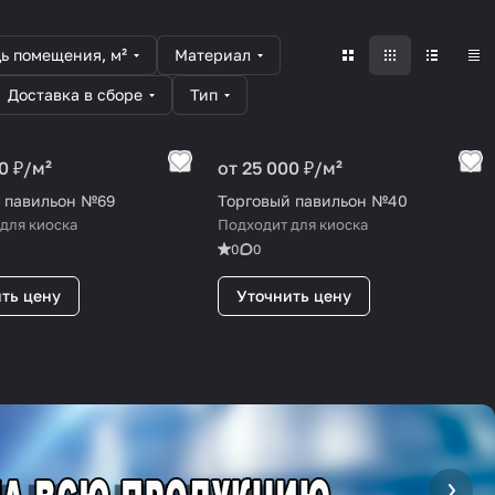
ь помещения, м²
Материал
Доставка в сборе
Тип
0 ₽/
м²
от 25 000 ₽/
м²
 павильон №69
Торговый павильон №40
для киоска
Подходит для киоска
0
0
ть цену
Уточнить цену