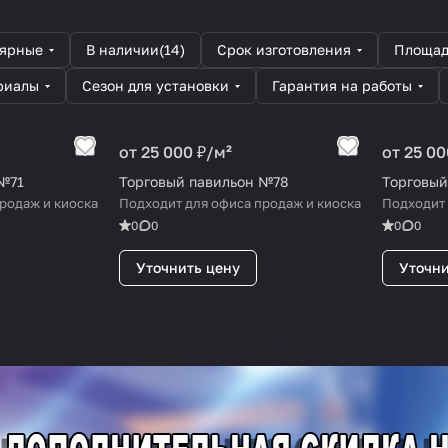
лярные
В наличии
(
14
)
Срок изготовления
Площад
риалы
Сезон для установки
Гарантия на работы
от 25 000 ₽/
м²
от 25 00
№71
Торговый павильон №78
Торговый
родаж и киоска
Подходит для офиса продаж и киоска
Подходит 
0
0
0
0
Уточнить цену
Уточни