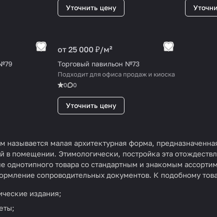
Уточнить цену
Уточни
от 25 000 ₽/
м²
 №79
Торговый павильон №73
Подходит для офиса продаж и киоска
0
0
Уточнить цену
м называется малая архитектурная форма, предназначенная 
й в помещении. Этимологически, постройка эта отождествля
ле однотипного товара со стандартным и знакомым ассортим
формление сопроводительных документов. К подобному това
ические издания;
еты;