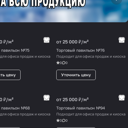
0 ₽/
м²
от 25 000 ₽/
м²
 павильон №75
Торговый павильон №76
для офиса продаж и киоска
Подходит для офиса продаж и киоска
0
0
ть цену
Уточнить цену
0 ₽/
м²
от 25 000 ₽/
м²
 павильон №68
Торговый павильон №94
для офиса продаж и киоска
Подходит для офиса продаж и киоска
0
0