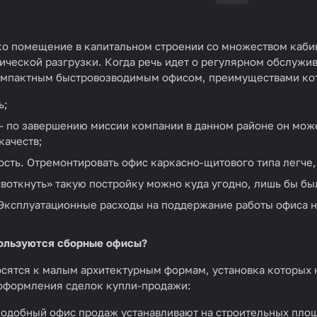
ько помещение в капитальном строении со множеством каби
ической разгрузки. Когда речь идет о регулярном обслужи
омпактным быстровозводимым офисом, преимуществами кот
ь;
– по завершению миссии компании в данном районе он може
качеств;
сть. Отремонтировать офис каркасно-щитового типа легче
«воткнуть» такую постройку можно куда угодно, лишь бы б
Эксплуатационные расходы на поддержание работы офиса н
пользуются сборные офисы?
осятся к малым архитектурным формам, установка которых 
оформления сделок купли-продажи:
одобный офис продаж устанавливают на строительных площа