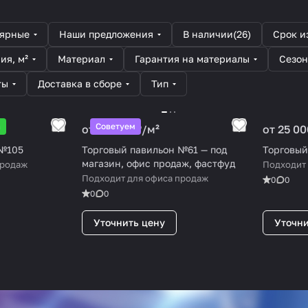
лярные
Наши предложения
В наличии
(
26
)
Срок и
ия, м²
Материал
Гарантия на материалы
Сезон
ты
Доставка в сборе
Тип
а
Советуем
от 25 000 ₽/
м²
от 25 00
 №105
Торговый павильон №61 — под
Торговый
магазин, офис продаж, фастфуд
продаж
Подходит 
Подходит для офиса продаж
0
0
0
0
Уточнить цену
Уточни