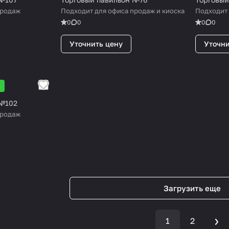
продаж
Подходит для офиса продаж и киоска
Подходит
0
0
0
0
Уточнить цену
Уточни
а
 №102
продаж
Загрузить еще
1
2