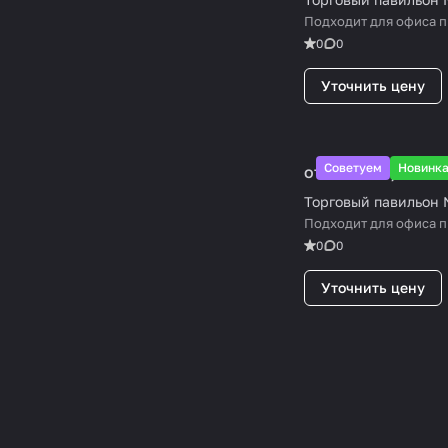
Подходит для офиса 
0
0
Уточнить цену
Советуем
Новинк
от 25 000 ₽/
м²
Торговый павильон
Подходит для офиса 
0
0
Уточнить цену