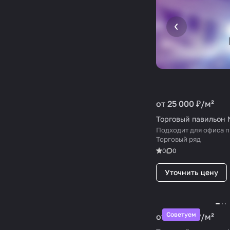
от 25 000 ₽/
м²
Торговый павильон
Подходит для офиса п
Торговый ряд
0
0
Уточнить цену
Советуем
от 25 000 ₽/
м²