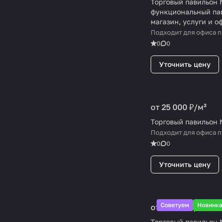
Торговый павильон 
функциональный па
магазин, услуги и 
Подходит для офиса 
0
0
Уточнить цену
от 25 000 ₽/
м²
Торговый павильон
Подходит для офиса 
0
0
Уточнить цену
Советуем
Новинк
от 25 000 ₽/
м²
Торговый павильон