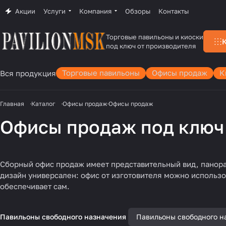
Акции
Услуги
Компания
Обзоры
Контакты
Торговые павильоны и киоски
под ключ от производителя
Торговые павильоны
Офисы продаж
К
Вся продукция
Главная
Каталог
Офисы продаж
Офисы продаж
Офисы продаж под ключ
Сборный офис продаж имеет представительный вид, панор
дизайн универсален: офис от изготовителя можно использо
обеспечивает сам.
Павильоны свободного назначения
Павильоны свободного н