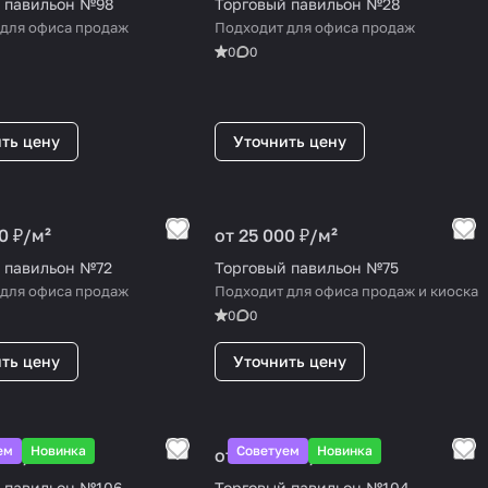
 павильон №98
Торговый павильон №28
 для офиса продаж
Подходит для офиса продаж
0
0
ть цену
Уточнить цену
0 ₽/
м²
от 25 000 ₽/
м²
 павильон №72
Торговый павильон №75
 для офиса продаж
Подходит для офиса продаж и киоска
0
0
ть цену
Уточнить цену
ем
Новинка
Советуем
Новинка
0 ₽/
м²
от 25 000 ₽/
м²
 павильон №106
Торговый павильон №104