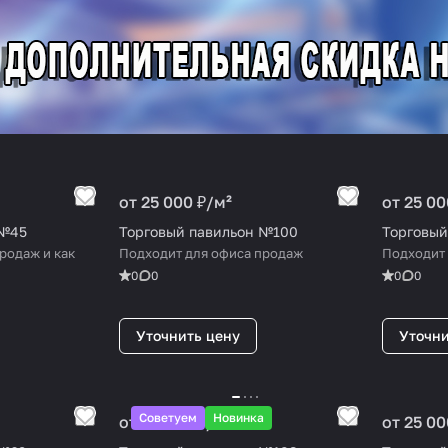
от 25 000 ₽/
м²
от 25 00
 №45
Торговый павильон №100
Торговый
родаж и как
Подходит для офиса продаж
Подходит 
0
0
0
0
Уточнить цену
Уточни
Советуем
Новинка
от 25 000 ₽/
м²
от 25 00