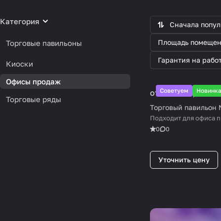
Категория
Сначала попу
Площадь помещен
Торговые павильоны
Гарантия на рабо
Киоски
Офисы продаж
Советуем
Новинк
от 25 000 ₽/
м²
Торговые ряды
Торговый павильон
Подходит для офиса 
0
0
Уточнить цену