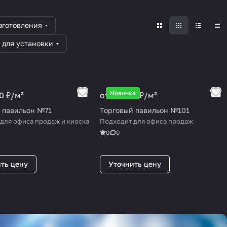
зготовления
 для установки
Новинка
0 ₽/
м²
от 25 000 ₽/
м²
 павильон №71
Торговый павильон №101
для офиса продаж и киоска
Подходит для офиса продаж
0
0
ть цену
Уточнить цену