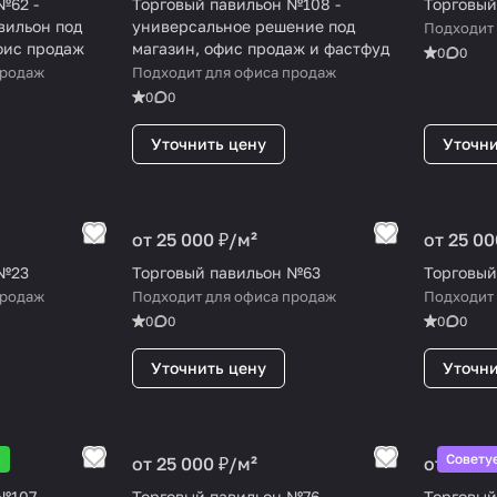
№62 -
Торговый павильон №108 -
Торговый
вильон под
универсальное решение под
Подходит
офис продаж
магазин, офис продаж и фастфуд
0
0
продаж
Подходит для офиса продаж
0
0
Уточнить цену
Уточни
от 25 000 ₽/
м²
от 25 00
 №23
Торговый павильон №63
Торговый
продаж
Подходит для офиса продаж
Подходит
0
0
0
0
Уточнить цену
Уточни
а
Совету
от 25 000 ₽/
м²
от 25 00
 №107
Торговый павильон №76
Торговый