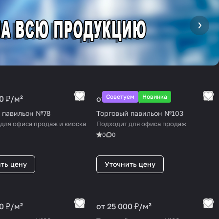
Советуем
Новинка
0 ₽/
м²
от 25 000 ₽/
м²
 павильон №78
Торговый павильон №103
для офиса продаж и киоска
Подходит для офиса продаж
0
0
ть цену
Уточнить цену
0 ₽/
м²
от 25 000 ₽/
м²