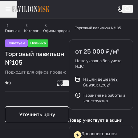
Торговый павильон №105
Главная
Каталог
Офисы продаж
Советуем
Новинка
от 25 000 ₽/
м²
Торговый павильон
Цена указана без учета
№105
НДС
Подходит для офиса продаж
Нашли дешевле?
0
Снизим цену!
Гарантия на работы и
конструктив
Уточнить цену
Товар участвует в акции
Дополнительная