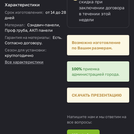
скидка при
Характеристики
заключении договора
Срок изготовления
:
от 14 до 28
в течении этой
дней
недели
Материал
:
Сэндвич-панели,
Проф.труба, АКП панели
Гарантия на материалы
:
Есть.
Возможно изготовление
Согласно договору.
по Вашим размерам.
Сезон для установки
:
круглогодично
Все характеристики
100%
приемка
администрацией города.
СКАЧАТЬ ПРЕЗЕНТАЦИЮ
Напишите нам и мы ответим на
все вопросы: