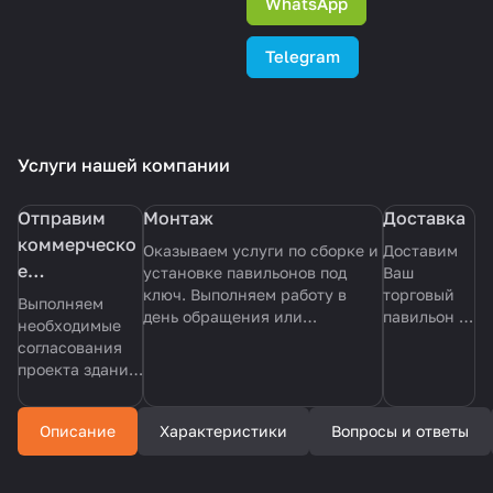
WhatsApp
Telegram
Услуги нашей компании
Отправим
Монтаж
Доставка
коммерческо
Оказываем услуги по сборке и
Доставим
е
установке павильонов под
Ваш
ключ. Выполняем работу в
торговый
предложение
Выполняем
день обращения или
павильон в
с эскизом
необходимые
обговариваем удобное время.
течении
согласования
павильона
Делаем все аккуратно и по
дня, в
проекта здания
согласованию с заказчиком.
удобное
из сендвич
для вас
панелей на
время.
Описание
Характеристики
Вопросы и ответы
всех этапах под
ключ.