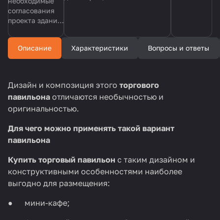
необходимые
обговариваем удобное время.
течении
согласования
павильона
Делаем все аккуратно и по
дня, в
проекта здания
согласованию с заказчиком.
удобное
из сендвич
для вас
панелей на
время.
Описание
Характеристики
Вопросы и ответы
всех этапах под
ключ.
Дизайн и композиция этого
торгового
павильона
отличаются необычностью и
оригинальностью.
Для чего можно применять такой вариант
павильона
Купить торговый павильон
с таким дизайном и
конструктивными особенностями наиболее
выгодно для размещения:
● мини-кафе;