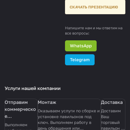
СКАЧАТЬ ПРЕЗЕНТАЦИЮ
Напишите нам и мы ответим на
все вопросы:
WhatsApp
Telegram
Услуги нашей компании
Отправим
Монтаж
Доставка
коммерческо
Оказываем услуги по сборке и
Доставим
е
установке павильонов под
Ваш
ключ. Выполняем работу в
торговый
предложение
Выполняем
день обращения или
павильон в
с эскизом