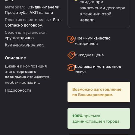
скидка при
Материал
:
Сэндвич-панели,
заключении договора
Проф.труба, АКП панели
в течении этой
Гарантия на материалы
:
Есть.
недели
Согласно договору.
Сезон для установки
:
круглогодично
Премиум качество
материалов
Все характеристики
Выгодная цена
Описание
Дизайн и композиция
Доставка и монтаж «под
этого
торгового
ключ»
павильона
отличаются
необычностью и
оригинальностью.
Возможно изготовление
Подробности
по Вашим размерам.
100%
приемка
администрацией города.